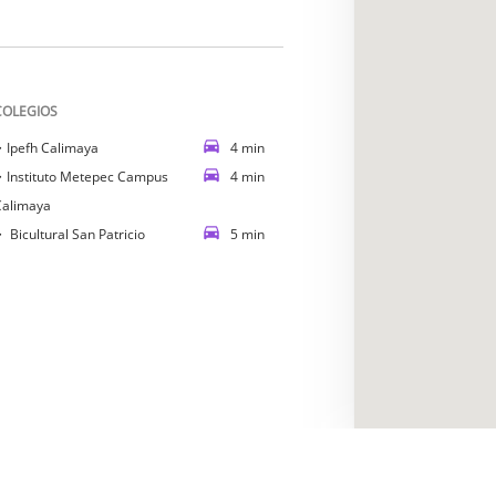
COLEGIOS
・
Ipefh Calimaya
4
min
・
Instituto Metepec Campus
4
min
Calimaya
・
Bicultural San Patricio
5
min