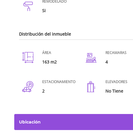
REMODELADO
Si
Distribución del inmueble
ÁREA
RECAMARAS
163 m2
4
ESTACIONAMIENTO
ELEVADORES
2
No Tiene
Ubicación