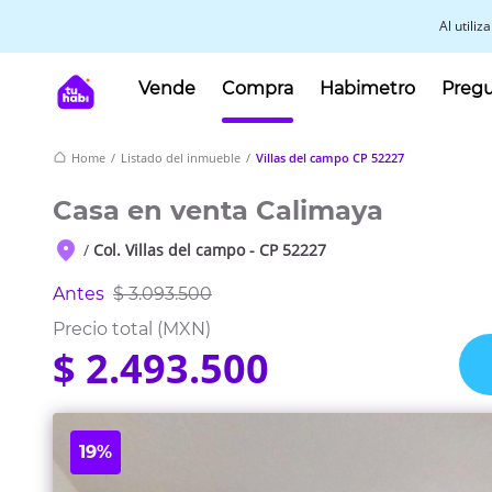
Al utili
Vende
Compra
Habimetro
Pregu
Home
/
Listado del inmueble
/
Villas del campo CP 52227
Casa en venta Calimaya
/
Col. Villas del campo -
CP 52227
Antes
$ 3.093.500
Precio total (
MXN
)
$ 2.493.500
19%