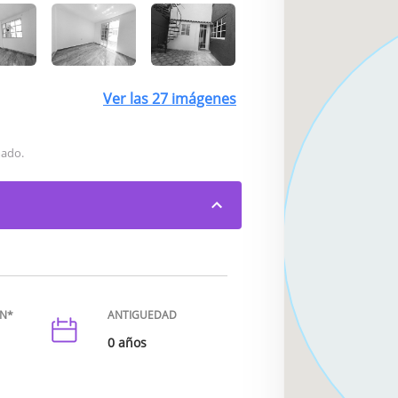
Ver las
27
imágenes
mado.
ÓN*
ANTIGUEDAD
0 años