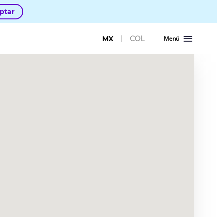
ptar
MX
COL
Menú