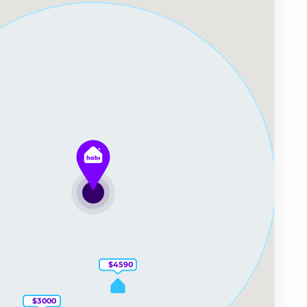
$
4590
$
3000